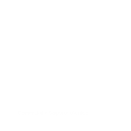
Redes Sociais 
Horário de Funcionamento: Seg a Sex das 8h-
18h
Comercial e Suporte técnico
(11) 2442-8718