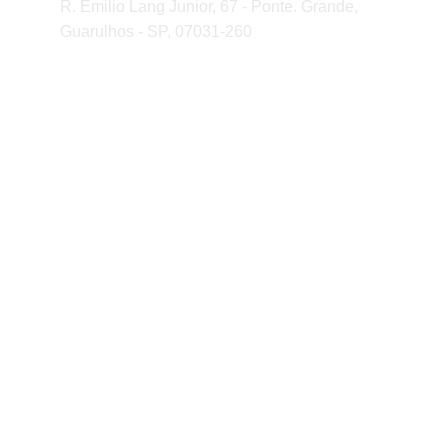
R. Emilio Lang Junior, 67 - Ponte. Grande, 
Guarulhos - SP, 07031-260
Mapa do site 
Totem Led Acesso veiculo
Automação Lavanderia
Catracas e Torniquetes
Política de Privacidade
QR Code